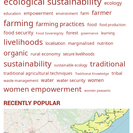
ecological sustainability
ecology
farmer
empowerment
farm
education
environment
farming
farming practices
food
food production
food security
forest
learning
Food Sovereignty
governance
livelihoods
marginalised
localisation
nutrition
organic
rural economy
secure livelihoods
sustainability
traditional
sustainable ecology
traditional agricultural techniques
tribal
Traditional Knowledge
water
women
water security
waste management
women empowerment
women peasants
RECENTLY POPULAR