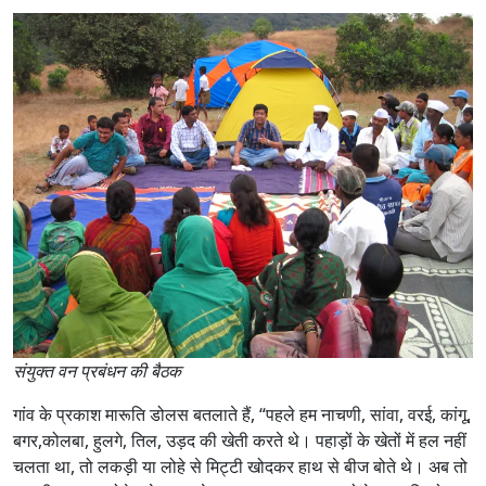
संयुक्त वन प्रबंधन की बैठक
गांव के प्रकाश मारूति डोलस बतलाते हैं, “पहले हम नाचणी, सांवा, वरई, कांगू,
बगर,कोलबा, हुलगे, तिल, उड़द की खेती करते थे। पहाड़ों के खेतों में हल नहीं
चलता था, तो लकड़ी या लोहे से मिट्टी खोदकर हाथ से बीज बोते थे। अब तो