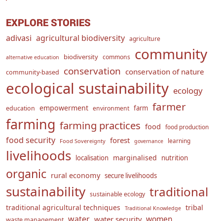
EXPLORE STORIES
adivasi
agricultural biodiversity
agriculture
community
biodiversity
commons
alternative education
conservation
conservation of nature
community-based
ecological sustainability
ecology
farmer
empowerment
farm
education
environment
farming
farming practices
food
food production
food security
forest
learning
Food Sovereignty
governance
livelihoods
marginalised
localisation
nutrition
organic
rural economy
secure livelihoods
sustainability
traditional
sustainable ecology
traditional agricultural techniques
tribal
Traditional Knowledge
water
women
water security
waste management