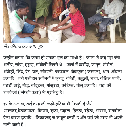
जैव कीटनाशक बनाते हुए
उन्होंने बताया कि जंगल ही उनका भूख का साथी है। जंगल से कंद-मूल जैसे
अनीव, सांवा, हडूदा, तांबोली मिलते थे। फलों में करौंदा, जामुन, तोरोनो,
अंबोड़ी, सिंद, बेर, चार, खोखली, जायफल, जैकफुट ( कटहल), आम, आंवला
इत्यादि। हरी पत्तीदार सब्जियों में कुरडू, गोमेटी, कटुली, चांवा, गोटिल भाजी,
पटडी तोड़े, गोडू, तांदूडजा, मांसूरडा, कांठेमठ, चीलू इत्यादि। यहां की
रानकेली ( जंगली केला) भी प्रसिद्ध है।
इसके अलावा, कई तरह की जड़ी-बूटियां भी मिलती हैं जैसे
अमरकंद,बेडकापाला, बिउला, कुडा, उदाडा, हिरडा, बहेडा, आंवला, बागदौड़ा,
ऐला करंज इत्यादि। शिकाकाई से साबुन बनती है और यहां की शहद भी अच्छी
मानी जाती है।