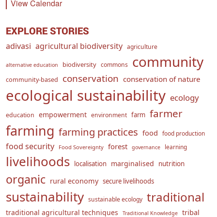
View Calendar
EXPLORE STORIES
adivasi
agricultural biodiversity
agriculture
community
biodiversity
commons
alternative education
conservation
conservation of nature
community-based
ecological sustainability
ecology
farmer
empowerment
farm
education
environment
farming
farming practices
food
food production
food security
forest
learning
Food Sovereignty
governance
livelihoods
marginalised
localisation
nutrition
organic
rural economy
secure livelihoods
sustainability
traditional
sustainable ecology
traditional agricultural techniques
tribal
Traditional Knowledge