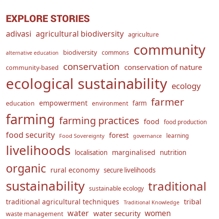
EXPLORE STORIES
adivasi
agricultural biodiversity
agriculture
community
biodiversity
commons
alternative education
conservation
conservation of nature
community-based
ecological sustainability
ecology
farmer
empowerment
farm
education
environment
farming
farming practices
food
food production
food security
forest
learning
Food Sovereignty
governance
livelihoods
marginalised
localisation
nutrition
organic
rural economy
secure livelihoods
sustainability
traditional
sustainable ecology
traditional agricultural techniques
tribal
Traditional Knowledge
water
women
water security
waste management