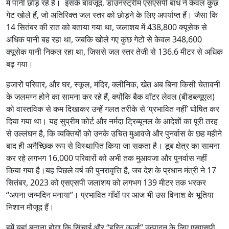
में पानी छोड़ रहे हैं। इसके बावजूद, डाउनस्ट्रीम एसएसपी बांध ने केवल कुछ
गेट खोले हैं, जो अतिरिक्त जल स्तर को छोड़ने के लिए अपर्याप्त हैं। जैसा कि
14 सितंबर की रात को बताया गया था, जलाशय में 438,800 क्यूसेक से
अधिक पानी बह रहा था, जबकि खोले गए कुछ गेटों से केवल 348,600
क्यूसेक पानी निकल रहा था, जिससे जल स्तर तेजी से 136.6 मीटर से अधिक
बढ़ गया।
हजारों परिवार, और घर, स्कूल, मंदिर, क्लीनिक, खेत अब बिना किसी चेतावनी
के जलमग्न होने का सामना कर रहे हैं, क्योंकि बैक वॉटर लेवल (बीडब्ल्यूएल)
को वास्तविक से कम दिखाकर उन्हें गलत तरीके से ‘प्रभावित नहीं’ घोषित कर
दिया गया था। यह सुप्रीम कोर्ट और नर्मदा ट्रिब्यूनल के आदेशों का पूरी तरह
से उल्लंघन है, कि व्यक्तियों को उनके उचित मुआवजे और पुनर्वास के छह महीने
बाद ही अनैच्छिक रूप से विस्थापित किया जा सकता है। डूब क्षेत्र का सामना
कर रहे लगभग 16,000 परिवारों को अभी तक मुआवजा और पुनर्वास नहीं
किया गया है।यह पिछले वर्ष की पुनरावृत्ति है, जब देश के प्रधान मंत्री ने 17
सितंबर, 2023 को एसएसपी जलाशय को लगभग 139 मीटर तक भरकर
“अपना जन्मदिन मनाया”। प्रभावित गाँवों पर आज भी उस विनाश के भूतिया
निशान मौजूद हैं।
हमें यहां बताना होगा कि सिंचाई और “हरित ऊर्जा” उत्पादन के लिए एसएसपी