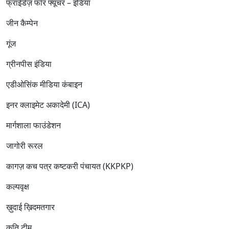
फ्राईडेज़ फॉर फ्यूचर – इंडिया
जीन कैम्पेन
गूंज
ग्रीनपीस इंडिया
एडीओसिंक मीडिया कंबाइन
इनर क्लाइमेट अकादेमी (ICA)
मार्गशाला फाउंडेशन
जागोरी रूरल
कागज़ कच पत्र कष्टकरी पंचायत (KKPKP)
कल्पवृक्ष
ख़ुदाई ख़िदमतगार
कृति टीम