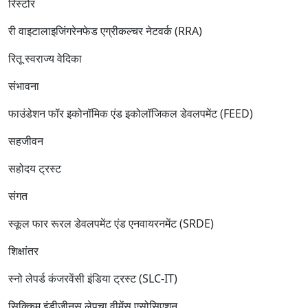
रिस्टोर
री वाइटालाइजिंगरेनफेड एग्रीकल्चर नेटवर्क (RRA)
रितू स्वराज्य वेदिका
संभावना
फाउंडेशन फॉर इकोनॉमिक एंड इकोलॉजिकल डेवलपमेंट (FEED)
सहजीवन
सहोदय ट्रस्ट
संगत
स्कूल फार रूरल डेवलपमेंट एंड एनवायरनमेंट (SRDE)
शिक्षांतर
स्नो लेपर्ड कंजरवेंसी इंडिया ट्रस्ट (SLC-IT)
सिक्किम इंडीजीनस लेपचा वीमेंस एसोसिएशन