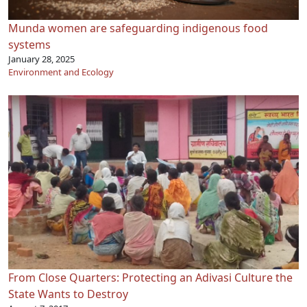
Munda women are safeguarding indigenous food
systems
January 28, 2025
Environment and Ecology
From Close Quarters: Protecting an Adivasi Culture the
State Wants to Destroy