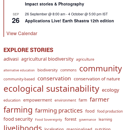
Impact stories & Photography
26 September @ 8:00 am
-
4 October @ 5:00 pm
IST
SEP
26
Applications Live! Earth Shastra 12th edition
View Calendar
EXPLORE STORIES
adivasi
agricultural biodiversity
agriculture
community
biodiversity
commons
alternative education
conservation
conservation of nature
community-based
ecological sustainability
ecology
farmer
empowerment
farm
education
environment
farming
farming practices
food
food production
food security
forest
learning
Food Sovereignty
governance
livelihoods
marginalised
localisation
nutrition